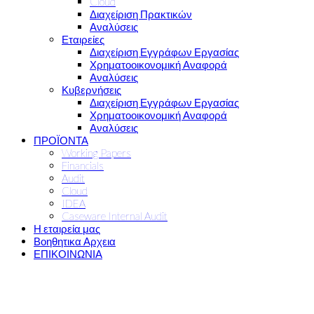
Cloud
Διαχείριση Πρακτικών
Αναλύσεις
Εταιρείες
Διαχείριση Εγγράφων Εργασίας
Χρηματοοικονομική Αναφορά
Αναλύσεις
Κυβερνήσεις
Διαχείριση Εγγράφων Εργασίας
Χρηματοοικονομική Αναφορά
Αναλύσεις
ΠΡΟΪΟΝΤΑ
Working Papers
Financials
Audit
Cloud
IDEA
Caseware Internal Audit
Η εταιρεία μας
Βοηθητικα Αρχεια
ΕΠΙΚΟΙΝΩΝΙΑ