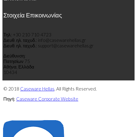
Στοιχεία Επικοινωνίας
Τηλ: +30 210 710 4723
Διευθ
.
η
λ
.
τ
α
χυδ
.
: info@casewarehellas.gr
Διευθ
.
η
λ
.
τ
α
χυδ
.
: support@casewarehellas.gr
Διεύθυνση:
Πατησίων 75
Αθήνα, Ελλάδα
10434
© 2018
Caseware Hellas
. All Rights Reserved.
Πηγή:
Caseware Corporate Website
Πολιτική
Πολιτική
απορρήτου
cookies